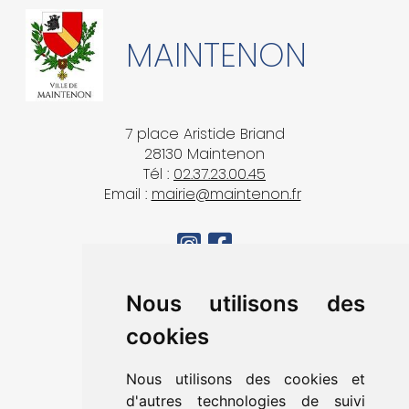
MAINTENON
7 place Aristide Briand
28130 Maintenon
Tél :
02.37.23.00.45
Email :
mairie@maintenon.fr
MA VILLE
Nous utilisons des
VIVRE À MAINTENON
cookies
DÉCOUVRIR & SORTIR
MES DÉMARCHES
Nous utilisons des cookies et
CONTACT
d'autres technologies de suivi