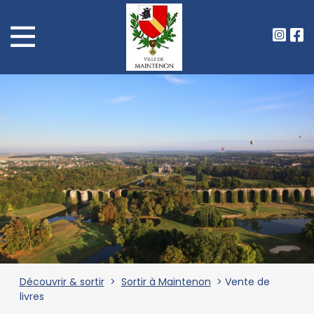
Découvrir & sortir
>
Sortir à Maintenon
> Vente de
livres