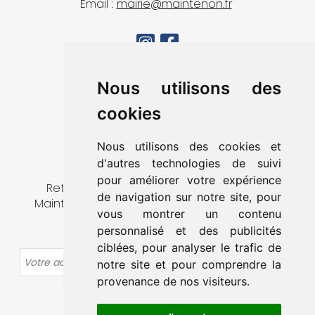
Email :
mairie@maintenon.fr
MA VILLE
Nous utilisons des
VIVRE À MAINTENON
cookies
DÉCOUVRIR & SORTIR
MES DÉMARCHES
Nous utilisons des cookies et
CONTACT
d'autres technologies de suivi
pour améliorer votre expérience
Retrouvez toute l’actualité de la ville de
de navigation sur notre site, pour
Maintenon en vous abonnant à notre lettre
vous montrer un contenu
d’information.
personnalisé et des publicités
ciblées, pour analyser le trafic de
OK
notre site et pour comprendre la
provenance de nos visiteurs.