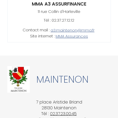
MMA A3 ASSURFINANCE
11 rue Collin d'Harleville
Tél : 02.37.27.12.12
Contact mail :
a3.maintenon@mma.fr
Site internet :
MMA Assurances
MAINTENON
7 place Aristide Briand
28130 Maintenon
Tél :
02.37.23.00.45