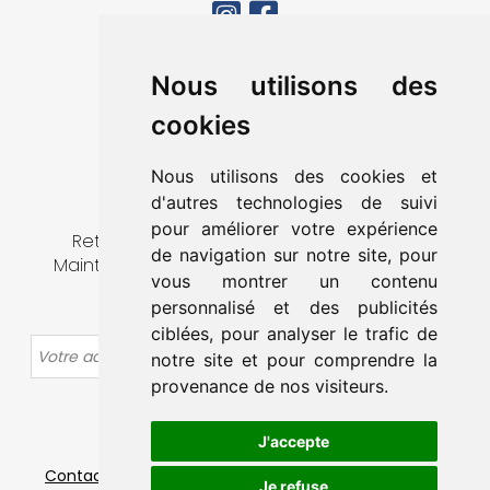
MA VILLE
Nous utilisons des
VIVRE À MAINTENON
cookies
DÉCOUVRIR & SORTIR
MES DÉMARCHES
Nous utilisons des cookies et
CONTACT
d'autres technologies de suivi
pour améliorer votre expérience
Retrouvez toute l’actualité de la ville de
de navigation sur notre site, pour
Maintenon en vous abonnant à notre lettre
vous montrer un contenu
d’information.
personnalisé et des publicités
ciblées, pour analyser le trafic de
OK
notre site et pour comprendre la
provenance de nos visiteurs.
J'accepte
Contact
-
Mentions légales
-
Plan du site
-
Données
Je refuse