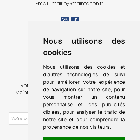
Email :
mairie@maintenon.fr
MA VILLE
Nous utilisons des
VIVRE À MAINTENON
cookies
DÉCOUVRIR & SORTIR
MES DÉMARCHES
Nous utilisons des cookies et
CONTACT
d'autres technologies de suivi
pour améliorer votre expérience
Retrouvez toute l’actualité de la ville de
de navigation sur notre site, pour
Maintenon en vous abonnant à notre lettre
vous montrer un contenu
d’information.
personnalisé et des publicités
ciblées, pour analyser le trafic de
OK
notre site et pour comprendre la
provenance de nos visiteurs.