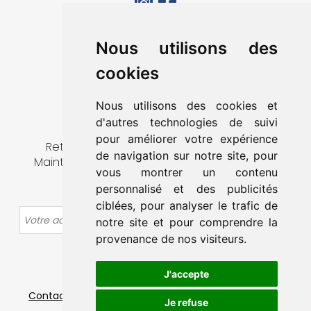
MA VILLE
Nous utilisons des
VIVRE À MAINTENON
cookies
DÉCOUVRIR & SORTIR
MES DÉMARCHES
Nous utilisons des cookies et
CONTACT
d'autres technologies de suivi
pour améliorer votre expérience
Retrouvez toute l’actualité de la ville de
de navigation sur notre site, pour
Maintenon en vous abonnant à notre lettre
vous montrer un contenu
d’information.
personnalisé et des publicités
ciblées, pour analyser le trafic de
OK
notre site et pour comprendre la
provenance de nos visiteurs.
J'accepte
Contact
-
Mentions légales
-
Plan du site
-
Données
Je refuse
personnelles
-
Gestion des cookies