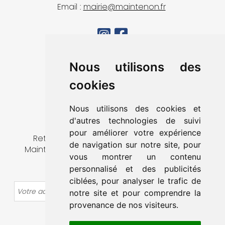
Email :
mairie@maintenon.fr
MA VILLE
Nous utilisons des
VIVRE À MAINTENON
cookies
DÉCOUVRIR & SORTIR
MES DÉMARCHES
Nous utilisons des cookies et
CONTACT
d'autres technologies de suivi
pour améliorer votre expérience
Retrouvez toute l’actualité de la ville de
de navigation sur notre site, pour
Maintenon en vous abonnant à notre lettre
vous montrer un contenu
d’information.
personnalisé et des publicités
ciblées, pour analyser le trafic de
OK
notre site et pour comprendre la
provenance de nos visiteurs.