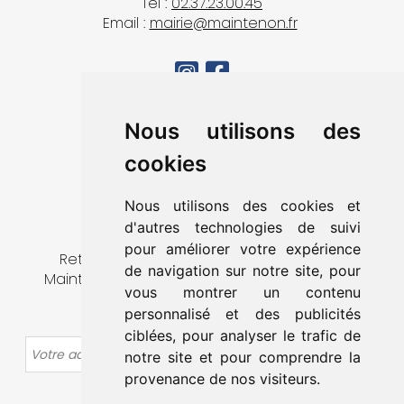
Tél :
02.37.23.00.45
Email :
mairie@maintenon.fr
MA VILLE
Nous utilisons des
VIVRE À MAINTENON
cookies
DÉCOUVRIR & SORTIR
MES DÉMARCHES
Nous utilisons des cookies et
CONTACT
d'autres technologies de suivi
pour améliorer votre expérience
Retrouvez toute l’actualité de la ville de
de navigation sur notre site, pour
Maintenon en vous abonnant à notre lettre
vous montrer un contenu
d’information.
personnalisé et des publicités
ciblées, pour analyser le trafic de
OK
notre site et pour comprendre la
provenance de nos visiteurs.