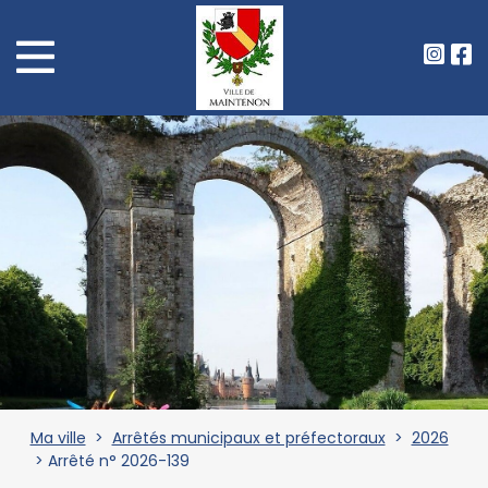
Ma ville
>
Arrêtés municipaux et préfectoraux
>
2026
> Arrêté n° 2026-139