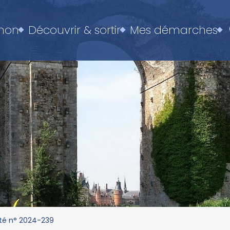
enon
Découvrir & sortir
Mes démarches
té n° 2024-239