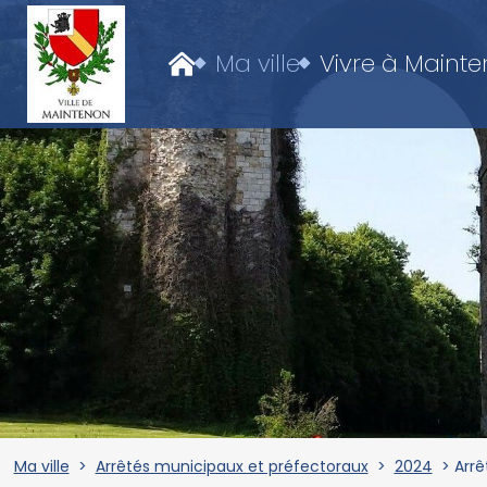
Ma ville
Vivre à Maint
Ma ville
>
Arrêtés municipaux et préfectoraux
>
2024
> Arrê