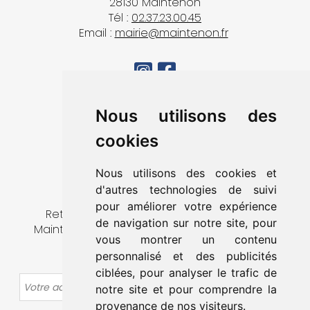
28130 Maintenon
Tél :
02.37.23.00.45
Email :
mairie@maintenon.fr
MA VILLE
Nous utilisons des
VIVRE À MAINTENON
cookies
DÉCOUVRIR & SORTIR
MES DÉMARCHES
Nous utilisons des cookies et
CONTACT
d'autres technologies de suivi
pour améliorer votre expérience
Retrouvez toute l’actualité de la ville de
de navigation sur notre site, pour
Maintenon en vous abonnant à notre lettre
vous montrer un contenu
d’information.
personnalisé et des publicités
ciblées, pour analyser le trafic de
OK
notre site et pour comprendre la
provenance de nos visiteurs.