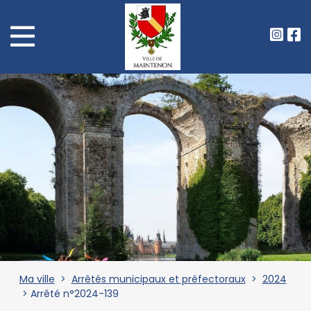
Ma ville
>
Arrêtés municipaux et préfectoraux
>
2024
> Arrêté n°2024-139