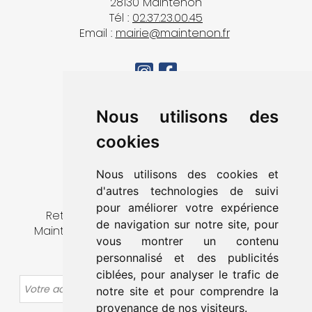
28130 Maintenon
Tél :
02.37.23.00.45
Email :
mairie@maintenon.fr
MA VILLE
Nous utilisons des
VIVRE À MAINTENON
cookies
DÉCOUVRIR & SORTIR
MES DÉMARCHES
Nous utilisons des cookies et
CONTACT
d'autres technologies de suivi
pour améliorer votre expérience
Retrouvez toute l’actualité de la ville de
de navigation sur notre site, pour
Maintenon en vous abonnant à notre lettre
vous montrer un contenu
d’information.
personnalisé et des publicités
ciblées, pour analyser le trafic de
OK
notre site et pour comprendre la
provenance de nos visiteurs.