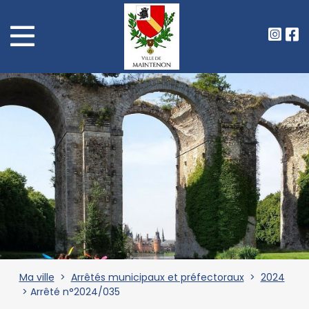
Ma ville
>
Arrêtés municipaux et préfectoraux
>
2024
> Arrêté n°2024/035