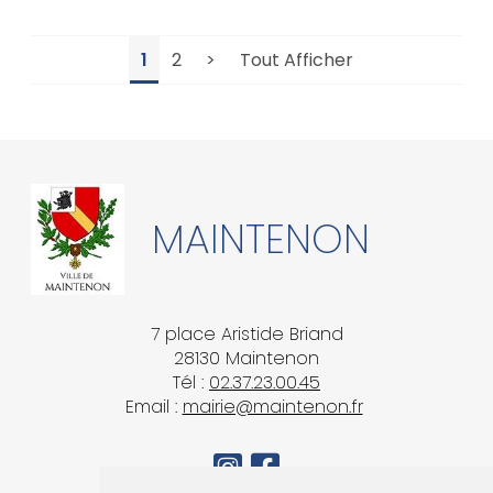
1
2
>
Tout Afficher
MAINTENON
7 place Aristide Briand
28130 Maintenon
Tél :
02.37.23.00.45
Email :
mairie@maintenon.fr