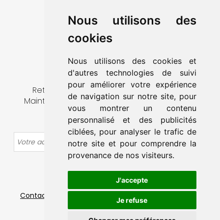
MA VILLE
Nous utilisons des
VIVRE À MAINTENON
cookies
DÉCOUVRIR & SORTIR
MES DÉMARCHES
Nous utilisons des cookies et
CONTACT
d'autres technologies de suivi
pour améliorer votre expérience
Retrouvez toute l’actualité de la ville de
de navigation sur notre site, pour
Maintenon en vous abonnant à notre lettre
vous montrer un contenu
d’information.
personnalisé et des publicités
ciblées, pour analyser le trafic de
OK
notre site et pour comprendre la
provenance de nos visiteurs.
J'accepte
Contact
-
Mentions légales
-
Plan du site
-
Données
Je refuse
personnelles
-
Gestion des cookies
© Ville de Maintenon – Tous droits réservés