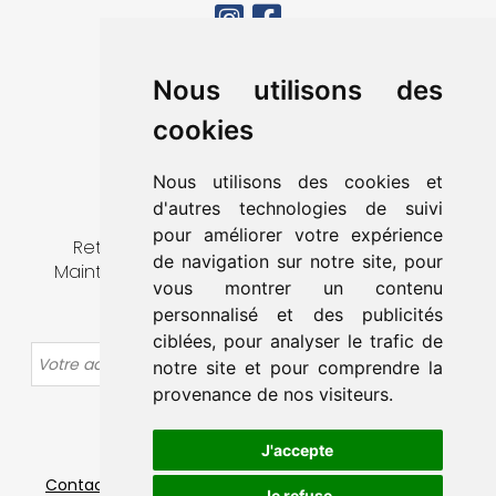
MA VILLE
Nous utilisons des
VIVRE À MAINTENON
cookies
DÉCOUVRIR & SORTIR
MES DÉMARCHES
Nous utilisons des cookies et
CONTACT
d'autres technologies de suivi
pour améliorer votre expérience
Retrouvez toute l’actualité de la ville de
de navigation sur notre site, pour
Maintenon en vous abonnant à notre lettre
vous montrer un contenu
d’information.
personnalisé et des publicités
ciblées, pour analyser le trafic de
OK
notre site et pour comprendre la
provenance de nos visiteurs.
J'accepte
Contact
-
Mentions légales
-
Plan du site
-
Données
Je refuse