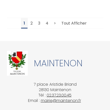
1
2
3
4
>
Tout Afficher
MAINTENON
7 place Aristide Briand
28130 Maintenon
Tél :
02.37.23.00.45
Email :
mairie@maintenon.fr