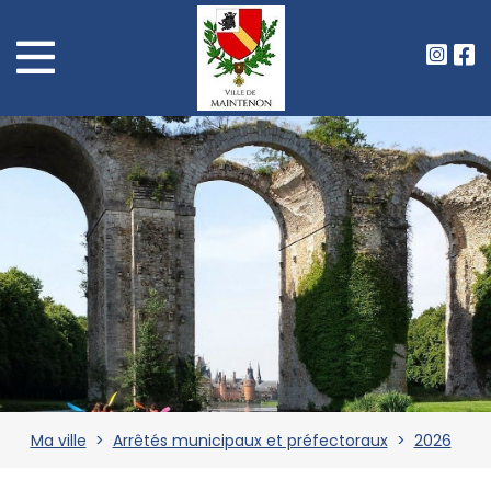
Ma ville
>
Arrêtés municipaux et préfectoraux
>
2026